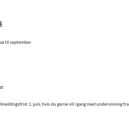
s
sø til september
.
ilmeldingsfrist 1. juni, hvis du gerne vil i gang med undervisning fr