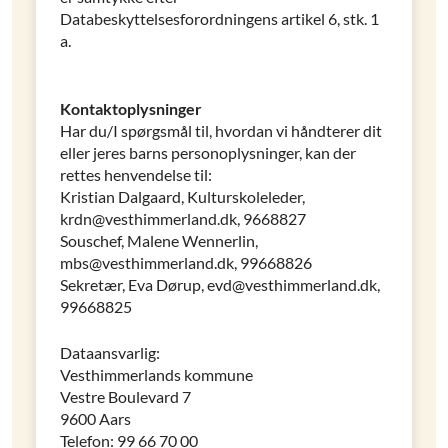
Databeskyttelsesforordningens artikel 6, stk. 1
a.
Kontaktoplysninger
Har du/I spørgsmål til, hvordan vi håndterer dit
eller jeres barns personoplysninger, kan der
rettes henvendelse til:
Kristian Dalgaard, Kulturskoleleder,
krdn@vesthimmerland.dk, 9668827
Souschef, Malene Wennerlin,
mbs@vesthimmerland.dk, 99668826
Sekretær, Eva Dørup, evd@vesthimmerland.dk,
99668825
Dataansvarlig:
Vesthimmerlands kommune
Vestre Boulevard 7
9600 Aars
Telefon: 99 66 70 00