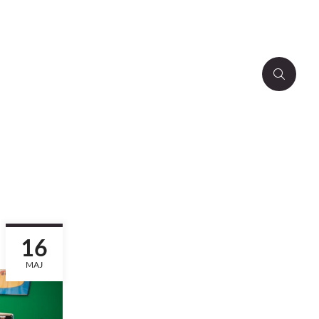
16
MAJ